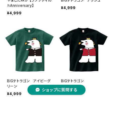
やましたみか 【ラプソディ10
BIGテトラゴン アッシュ
ｈAnniversary】
¥4,999
¥4,999
BIGテトラゴン アイビーグ
BIGテトラゴン
リーン
¥4,999
ショップに質問する
¥4,999