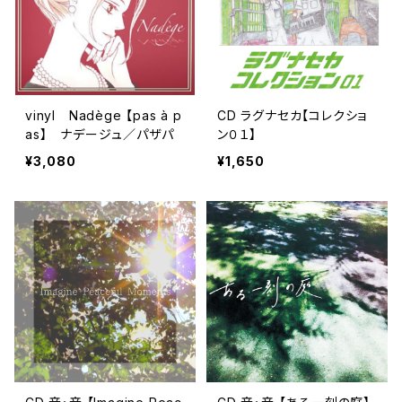
vinyl Nadège 【pas à p
CD ラグナセカ【コレクショ
as】 ナデージュ／パザパ
ン０１】
¥3,080
¥1,650