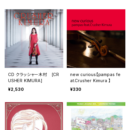
CD クラッシャー木村 [CR
new curious【pampas fe
USHER KIMURA]
at.Crusher Kimura 】
¥2,530
¥330