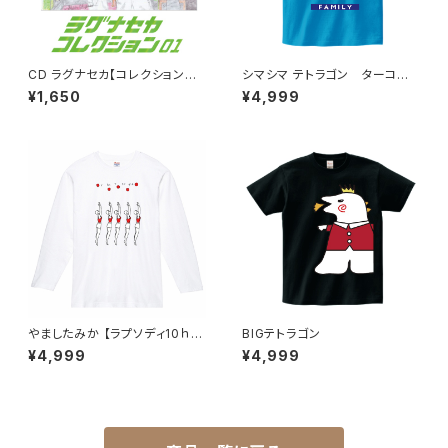
CD ラグナセカ【コレクション０
シマシマ テトラゴン ターコイ
１】
ズ
¥1,650
¥4,999
やましたみか 【ラプソディ10ｈA
BIGテトラゴン
nniversary】
¥4,999
¥4,999